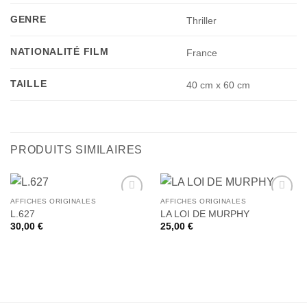
GENRE
Thriller
NATIONALITÉ FILM
France
TAILLE
40 cm x 60 cm
PRODUITS SIMILAIRES
AFFICHES ORIGINALES
AFFICHES ORIGINALES
Ajouter
Ajouter
L.627
LA LOI DE MURPHY
à la liste
à la liste
30,00
€
25,00
€
de
de
souhaits
souhaits