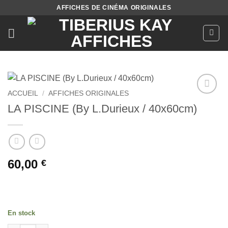
Passer
AFFICHES DE CINÉMA ORIGINALES
au
contenu
ACCUEIL
/
AFFICHES ORIGINALES
Ajouter
LA PISCINE (By L.Durieux / 40x60cm)
à la liste
de
souhaits
60,00
€
En stock