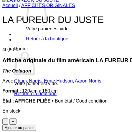
Accueil
/
AFFICHES ORIGINALES
LA FUREUR DU JUSTE
Votre panier est vide.
Retour à la boutique
Panier
40,00
€
Affiche originale du film américain LA FUREUR 
The Octagon
Avec
Chuck Norris
,
Ernie Hudson
,
Aaron Norris
Votre panier est vide.
Format :
120 cm x 160 cm
Retour à la boutique
État : AFFICHE PLIÉE •
Bon état / Good condition
En stock
quantité
de
Ajouter au panier
LA