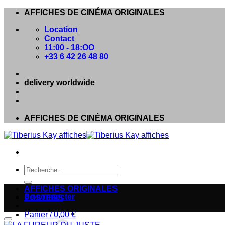
Passer
AFFICHES DE CINÉMA ORIGINALES
au
Location
contenu
Contact
11:00 - 18:OO
+33 6 42 26 48 80
delivery worldwide
AFFICHES DE CINÉMA ORIGINALES
Recherche
pour :
AFFICHES ORIGINALES
Se connecter
POSTERS
Panier /
0,00
€