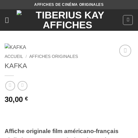
Passer
AFFICHES DE CINÉMA ORIGINALES
au
contenu
ACCUEIL
/
AFFICHES ORIGINALES
Ajouter
KAFKA
à la liste
de
souhaits
30,00
€
Affiche originale film américano-français