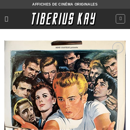
Passer
AFFICHES DE CINÉMA ORIGINALES
au
contenu
Ajouter
à la liste
de
souhaits