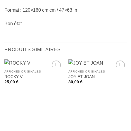
Format : 120×160 cm cm / 47×63 in
Bon état
PRODUITS SIMILAIRES
AFFICHES ORIGINALES
AFFICHES ORIGINALES
Ajouter
Ajouter
ROCKY V
JOY ET JOAN
à la liste
à la liste
25,00
€
30,00
€
de
de
souhaits
souhaits