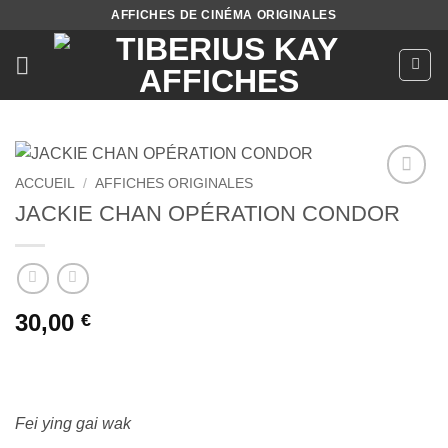
Passer
AFFICHES DE CINÉMA ORIGINALES
au
contenu
ACCUEIL
/
AFFICHES ORIGINALES
Ajouter
JACKIE CHAN OPÉRATION CONDOR
à la liste
de
souhaits
30,00
€
Fei ying gai wak