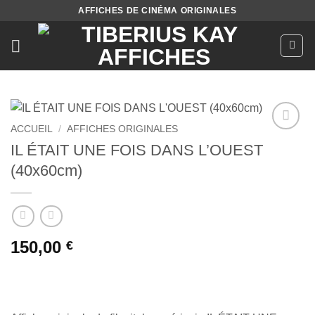
Passer
AFFICHES DE CINÉMA ORIGINALES
au
contenu
ACCUEIL
/
AFFICHES ORIGINALES
Ajouter
IL ÉTAIT UNE FOIS DANS L’OUEST
à la liste
(40x60cm)
de
souhaits
150,00
€