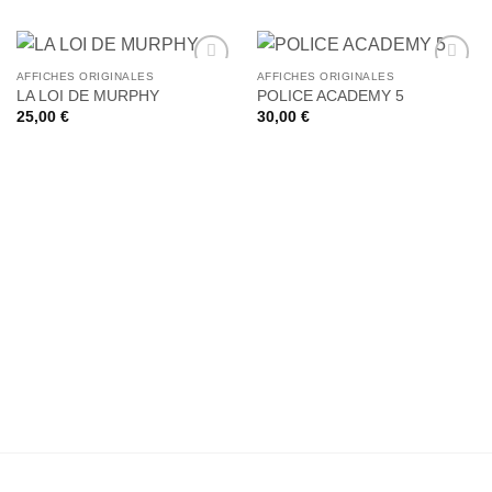
AFFICHES ORIGINALES
AFFICHES ORIGINALES
Ajouter
Ajouter
LA LOI DE MURPHY
POLICE ACADEMY 5
à la liste
à la liste
25,00
€
30,00
€
de
de
souhaits
souhaits