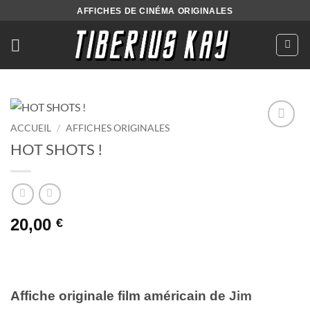
Passer
AFFICHES DE CINÉMA ORIGINALES
au
contenu
ACCUEIL
/
AFFICHES ORIGINALES
Ajouter
HOT SHOTS !
à la liste
de
souhaits
20,00
€
Affiche originale film américain de
Jim