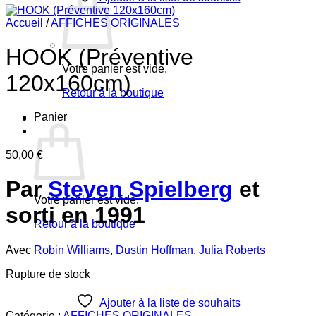
Accueil
/
AFFICHES ORIGINALES
HOOK (Préventive
Votre panier est vide.
120x160cm)
Retour à la boutique
Panier
50,00
€
Par
Steven Spielberg
et
Votre panier est vide.
sorti en 1991
Retour à la boutique
Avec
Robin Williams
,
Dustin Hoffman
,
Julia Roberts
Rupture de stock
Ajouter à la liste de souhaits
Catégorie :
AFFICHES ORIGINALES