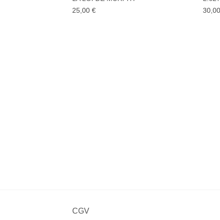
à la liste
de
25,00
€
30,0
souhaits
CGV