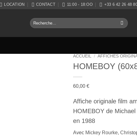
LOCATION
CONTACT
11:00 - 18:OO
+33 6 42 26 48 8
Recherche
pour :
ACCUEIL
/
AFFICHES ORIGIN
HOMEBOY (60x
Ajouter
à la liste
de
60,00
€
souhaits
Affiche originale film a
HOMEBOY de
Michael
en 1988
Avec
Mickey Rourke
,
Christo