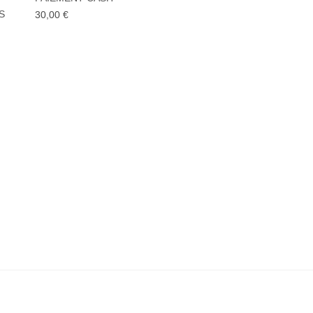
iste
à la liste
de
S
30,00
€
its
souhaits
+
AFFICHES ORIGINALE
LA GUERRE DES R
30,00
€