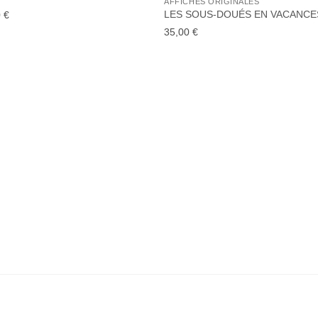
AFFICHES ORIGINALES
à la liste
à la l
de
de
LES SOUS-DOUÉS EN VACANCE
0
€
souhaits
souha
35,00
€