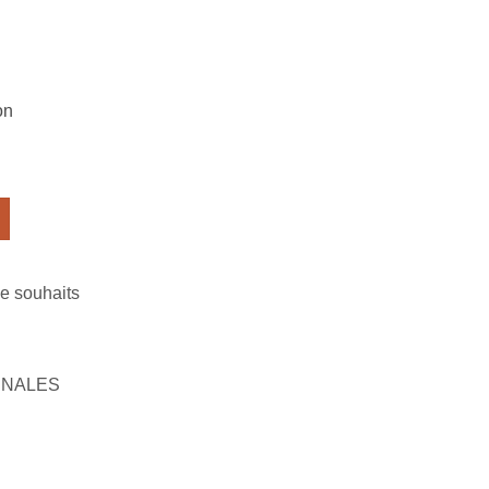
on
de souhaits
INALES