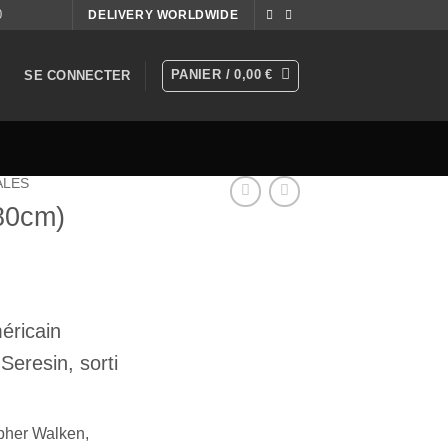
0
DELIVERY WORLDWIDE
PANIER /
0,00
€
SE CONNECTER
ALES
80cm)
méricain
 Seresin
, sorti
pher Walken
,