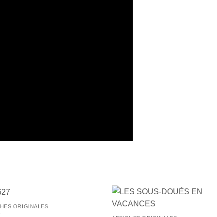
+
CHES ORIGINALES
Ajouter
Ajou
7