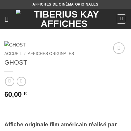
Passer
AFFICHES DE CINÉMA ORIGINALES
au
contenu
ACCUEIL
/
AFFICHES ORIGINALES
Ajouter
GHOST
à la liste
de
souhaits
60,00
€
Affiche originale film américain réalisé par