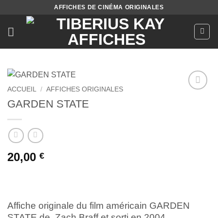
Passer
AFFICHES DE CINÉMA ORIGINALES
au
contenu
ACCUEIL
/
AFFICHES ORIGINALES
Ajouter
GARDEN STATE
à la liste
de
souhaits
20,00
€
Affiche originale du film américain GARDEN
STATE de
Zach Braff
et sorti en 2004