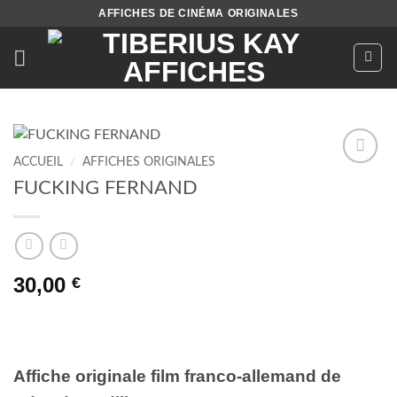
Passer
AFFICHES DE CINÉMA ORIGINALES
au
contenu
ACCUEIL
/
AFFICHES ORIGINALES
Ajouter
FUCKING FERNAND
à la liste
de
souhaits
30,00
€
Affiche originale film franco-allemand de