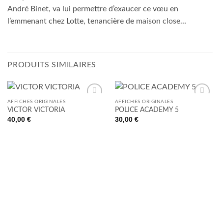
André Binet, va lui permettre d’exaucer ce vœu en
l’emmenant chez Lotte, tenancière de
maison close
…
PRODUITS SIMILAIRES
AFFICHES ORIGINALES
AFFICHES ORIGINALES
Ajouter
Ajouter
VICTOR VICTORIA
POLICE ACADEMY 5
à la liste
à la liste
40,00
€
30,00
€
de
de
souhaits
souhaits