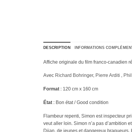
DESCRIPTION
INFORMATIONS COMPLÉMEN
Affiche originale du film franco-canadien r
Avec
Richard Bohringer
,
Pierre Arditi
,
Phi
Format
: 120 cm x 160 cm
État
: Bon état / Good condition
Flambeur repenti, Simon est inspecteur prin
veut aller loin. Simon n’a pas d’ambition e
Djian, de jeunes et dangereux braqueurs. Il