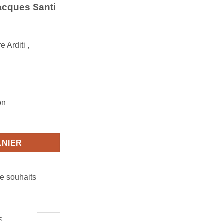
acques Santi
e Arditi
,
on
ANIER
de souhaits
S