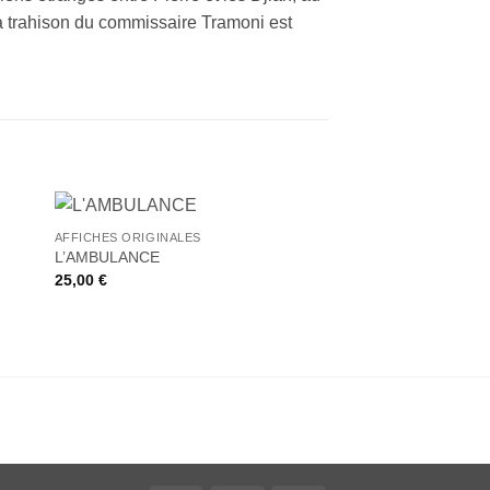
la trahison du commissaire Tramoni est
+
+
AFFICHES ORIGINALES
ter
Ajouter
L’AMBULANCE
AFFICHES ORIGINALE
iste
à la liste
25,00
€
LE PETIT DINOSAU
de
its
souhaits
DES MERVEILLES
40,00
€