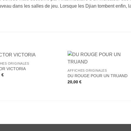
veau dans les salles de jeu. Lorsque les Djian tombent enfin, 
+
CHES ORIGINALES
Ajouter
Ajou
OR VICTORIA
AFFICHES ORIGINALES
à la liste
à la l
0
€
de
de
DU ROUGE POUR UN TRUAND
souhaits
souha
20,00
€