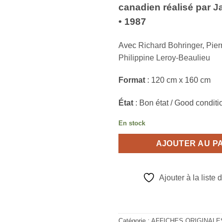
canadien réalisé par
J
• 1987
Avec
Richard Bohringer
,
Pierr
Philippine Leroy-Beaulieu
Format
: 120 cm x 160 cm
État
: Bon état / Good conditi
En stock
AJOUTER AU P
Ajouter à la liste 
Catégorie :
AFFICHES ORIGINALE