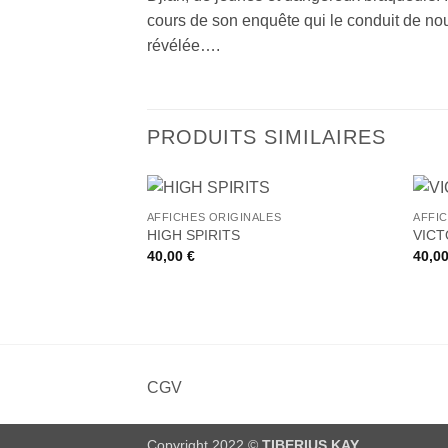
cours de son enquête qui le conduit de nou
révélée….
PRODUITS SIMILAIRES
+
+
AFFICHES ORIGINALES
AFFI
Ajouter
HIGH SPIRITS
VICT
à la liste
40,00
€
40,0
de
souhaits
CGV
Copyright 2022 ©
TIBERIUS KAY