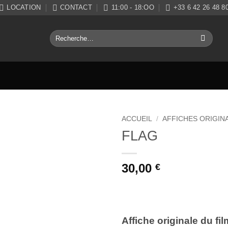
LOCATION
CONTACT
11:00 - 18:OO
+33 6 42 26 48 8
Recherche
pour :
ACCUEIL
/
AFFICHES ORIGIN
FLAG
Ajouter
à la liste
de
30,00
€
souhaits
Affiche originale du fil