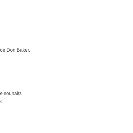
Joe Don Baker,
de souhaits
S