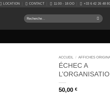
LOCATION
CONTACT
11:00 - 18:OO
+33 6 42 26 48 8
Recherche
pour :
ACCUEIL
/
AFFICHES ORIGIN
ÉCHEC A
Ajouter
L’ORGANISATI
à la liste
de
souhaits
50,00
€