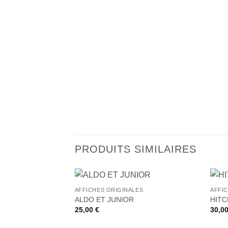
PRODUITS SIMILAIRES
+
+
AFFICHES ORIGINALES
AFFI
Ajouter
ALDO ET JUNIOR
HIT
à la liste
25,00
€
30,0
de
souhaits