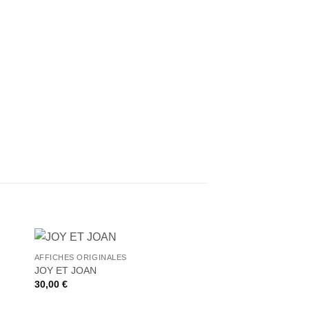
+
AFFICHES ORIGINALES
ter
Ajouter
JOY ET JOAN
iste
à la liste
30,00
€
de
its
souhaits