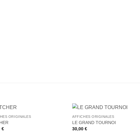
+
CHES ORIGINALES
AFFICHES ORIGINALES
Ajouter
Ajou
CHER
LE GRAND TOURNOI
à la liste
à la l
0
€
30,00
€
de
de
souhaits
souha