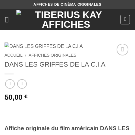
Passer
AFFICHES DE CINÉMA ORIGINALES
au
contenu
ACCUEIL
/
AFFICHES ORIGINALES
Ajouter
DANS LES GRIFFES DE LA C.I.A
à la liste
de
souhaits
50,00
€
Affiche originale du film américain DANS LES