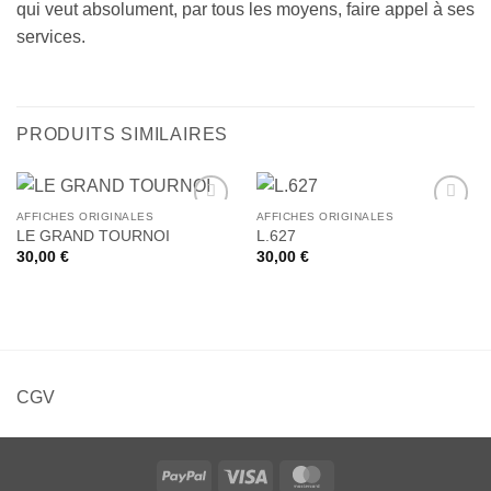
qui veut absolument, par tous les moyens, faire appel à ses
services.
PRODUITS SIMILAIRES
AFFICHES ORIGINALES
AFFICHES ORIGINALES
Ajouter
Ajouter
LE GRAND TOURNOI
L.627
à la liste
à la liste
30,00
€
30,00
€
de
de
souhaits
souhaits
CGV
PayPal
Visa
MasterCard