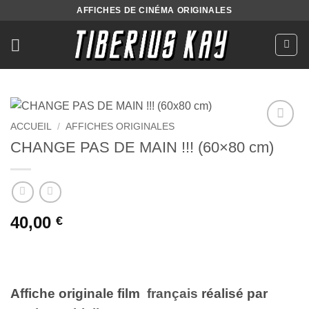
Passer
AFFICHES DE CINÉMA ORIGINALES
au
contenu
ACCUEIL
/
AFFICHES ORIGINALES
Ajouter
CHANGE PAS DE MAIN !!! (60×80 cm)
à la liste
de
souhaits
40,00
€
Affiche originale film
français
réalisé par