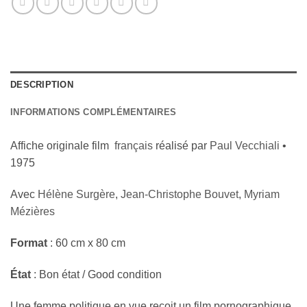
DESCRIPTION
INFORMATIONS COMPLÉMENTAIRES
Affiche originale film
français
réalisé par
Paul Vecchiali
•
1975
Avec
Hélène Surgère
,
Jean-Christophe Bouvet
,
Myriam
Mézières
Format
: 60 cm x 80 cm
État
: Bon état / Good condition
Une femme politique en vue reçoit un film pornographique