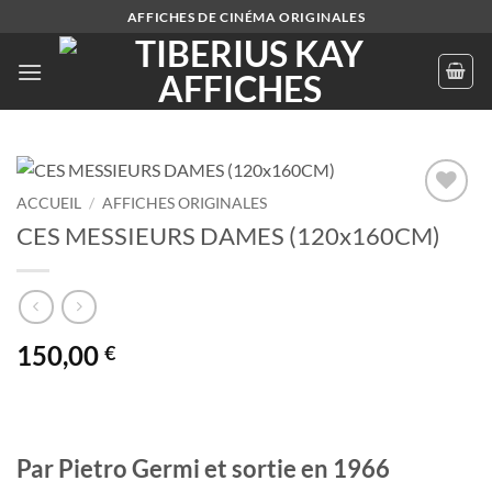
Passer
AFFICHES DE CINÉMA ORIGINALES
au
contenu
ACCUEIL
/
AFFICHES ORIGINALES
Ajouter
CES MESSIEURS DAMES (120x160CM)
à la liste
de
souhaits
150,00
€
Par
Pietro Germi
et sortie en 1966