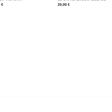
à la liste
à la l
0
€
20,00
€
de
de
souhaits
souha