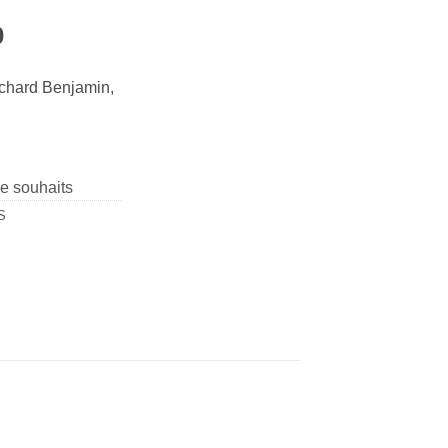
0
ichard Benjamin,
de souhaits
S