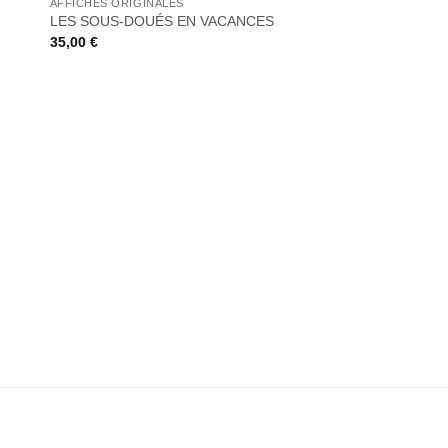
AFFICHES ORIGINALES
iste
à la liste
de
LES SOUS-DOUÉS EN VACANCES
its
souhaits
35,00
€
+
AFFICHES ORIGINALE
POLICE ACADEMY 
30,00
€