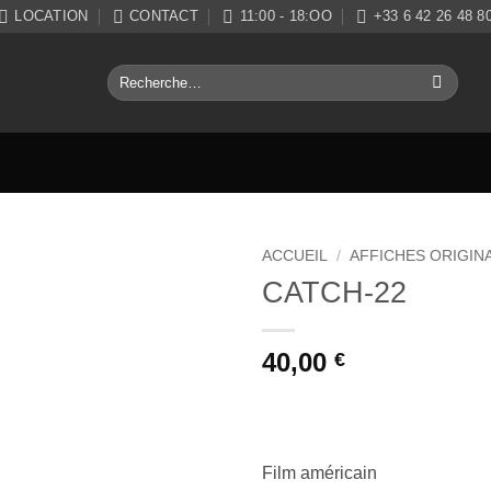
LOCATION
CONTACT
11:00 - 18:OO
+33 6 42 26 48 8
Recherche
pour :
ACCUEIL
/
AFFICHES ORIGIN
CATCH-22
Ajouter
à la liste
de
40,00
€
souhaits
Film américain