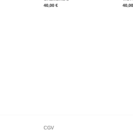
à la liste
40,00
€
40,0
de
souhaits
CGV