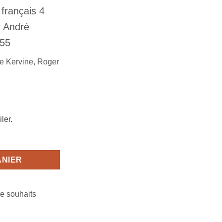
 français 4
r
André
955
e Kervine
,
Roger
ler.
ANIER
de souhaits