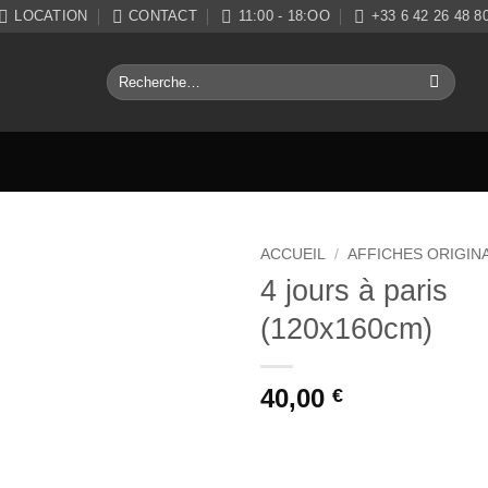
LOCATION
CONTACT
11:00 - 18:OO
+33 6 42 26 48 8
Recherche
pour :
ACCUEIL
/
AFFICHES ORIGIN
4 jours à paris
Ajouter
(120x160cm)
à la liste
de
souhaits
40,00
€