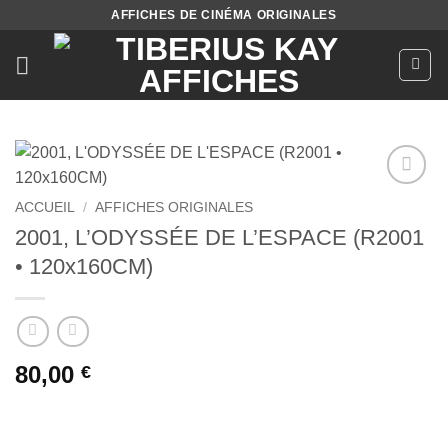
Passer
AFFICHES DE CINÉMA ORIGINALES
au
contenu
Ajouter
ACCUEIL
/
AFFICHES ORIGINALES
à la liste
2001, L’ODYSSÉE DE L’ESPACE (R2001
de
souhaits
• 120x160CM)
80,00
€