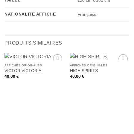
TAILLE
120 cm x 160 cm
NATIONALITÉ AFFICHE
Française
PRODUITS SIMILAIRES
AFFICHES ORIGINALES
AFFICHES ORIGINALES
Ajouter
Ajouter
VICTOR VICTORIA
HIGH SPIRITS
à la liste
à la liste
40,00
€
40,00
€
de
de
souhaits
souhaits