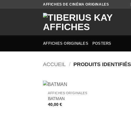
Passer
AFFICHES DE CINÉMA ORIGINALES
au
contenu
AFFICHES ORIGINALES
POSTERS
ACCUEIL
/
PRODUITS IDENTIFIÉS
+
AFFICHES ORIGINALES
Ajouter
BATMAN
à la liste
40,00
€
de
souhaits