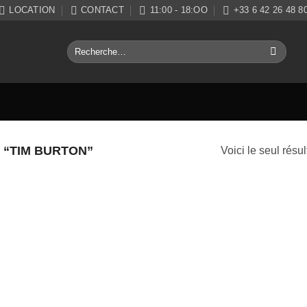
LOCATION
CONTACT
11:00 - 18:OO
+33 6 42 26 48 8
Recherche
pour :
 “TIM BURTON”
Voici le seul résul