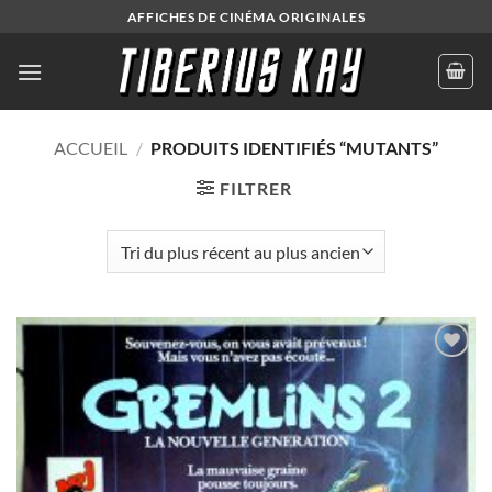
Passer
AFFICHES DE CINÉMA ORIGINALES
au
contenu
ACCUEIL
/
PRODUITS IDENTIFIÉS “MUTANTS”
FILTRER
Ajouter
à la liste
de
souhaits