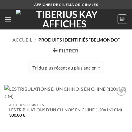
Passer
AFFICHES DE CINÉMA ORIGINALES
au
contenu
ACCUEIL
/
PRODUITS IDENTIFIÉS “BELMONDO”
FILTRER
Ajouter
à la liste
AFFICHES ORIGINALES
de
LES TRIBULATIONS D’UN CHINOIS EN CHINE (120×160 CM)
souhaits
300,00
€